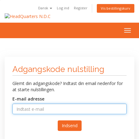
Dansk
Log ind
Register
Vis bestillingskurv
Togg
navig
Adgangskode nulstilling
Glemt din adgangskode? Indtast din email nedenfor for
at starte nulstillingen.
E-mail adresse
Indsend